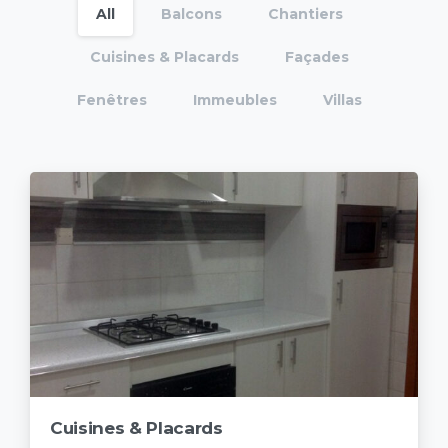
All
Balcons
Chantiers
Cuisines & Placards
Façades
Fenêtres
Immeubles
Villas
Cuisines & Placards